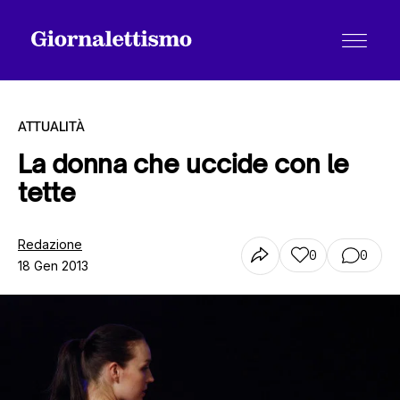
ATTUALITÀ
La donna che uccide con le
tette
Tutti gli articoli
Redazione
0
0
18 Gen 2013
Chi siamo
Contatti