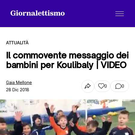
ATTUALITÀ
Il commovente messaggio dei
bambini per Koulibaly | VIDEO
Tutti gli articoli
Gaia Mellone
0
0
28 Dic 2018
Chi siamo
Contatti