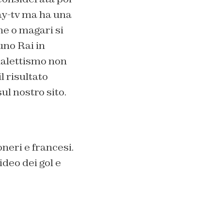
pay-tv ma ha una
ne o magari si
uno Rai in
nalettismo non
l risultato
ul nostro sito.
neri e francesi.
deo dei gol e