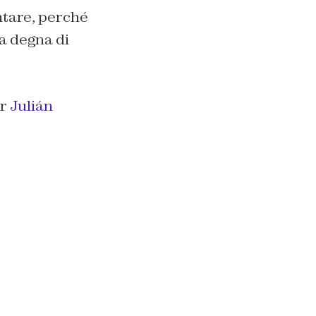
ntare, perché
a degna di
er
Julián