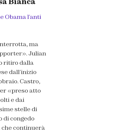
asa Bianca
le Obama l’anti
interrotta, ma
upporter». Julian
 ritiro dalla
se dall’inizio
bbraio. Castro,
ver «preso atto
lti e dai
sime stelle di
o di congedo
i che continuerà