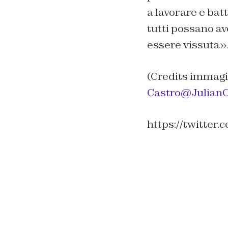
a lavorare e bat
tutti possano av
essere vissuta»
(Credits immagi
Castro‏@Juli
https://twitter