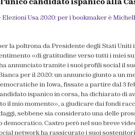
o l’unico candidato ispanico alla C
>
Elezioni Usa 2020: per i bookmaker è Michel
 la poltrona da Presidente degli Stati Uniti 
ntimento «di gratitudine verso tutti i miei s
ha annunciato tramite i suoi profili social il suo
Bianca per il 2020: un annuncio giunto a un me
emocratiche in Iowa, fissate a partire dal 3 fe
candidato ispanico in corsa, ha dichiarato di a
to il mio momento», a giudicare dai fondi racco
ndaggi, sebbene sia considerato una delle pros
o democratico. Castro però nel suo breve vide
ocial network ha rassicurato i suoi sostenitor