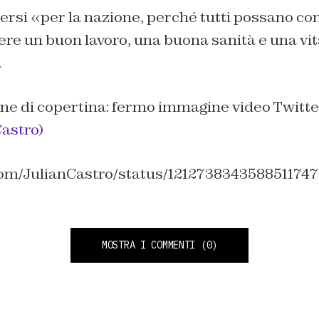
tersi «per la nazione, perché tutti possano co
ere un buon lavoro, una buona sanità e una vit
.
ne di copertina: fermo immagine video Twitt
anCastro)
.com/JulianCastro/status/1212738343588511747
MOSTRA I COMMENTI
(0)