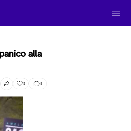
spanico alla
0
0