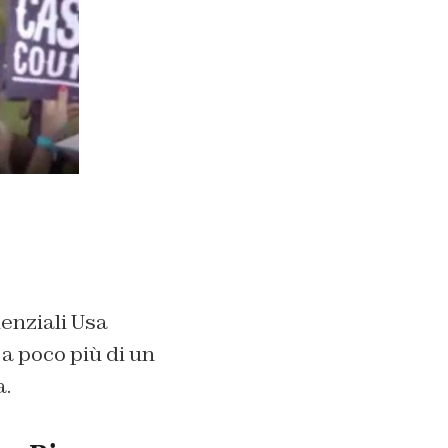
denziali Usa
 a poco più di un
a.