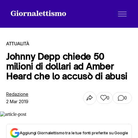
ATTUALITÀ
Johnny Depp chiede 50
milioni di dollari ad Amber
Tutti gli articoli
Heard che lo accusò di abusi
Chi siamo
Redazione
0
0
2 Mar 2019
Contatti
Aggiungi Giornalettismo tra le tue fonti preferite su Google