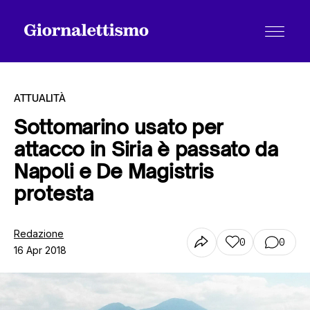
ATTUALITÀ
Sottomarino usato per
attacco in Siria è passato da
Tutti gli articoli
Napoli e De Magistris
protesta
Chi siamo
Redazione
0
0
16 Apr 2018
Contatti