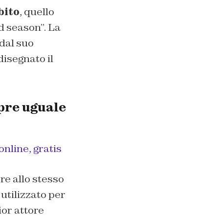
bito
, quello
d season”. La
 dal suo
disegnato il
pre uguale
online, gratis
re allo stesso
utilizzato per
ior attore