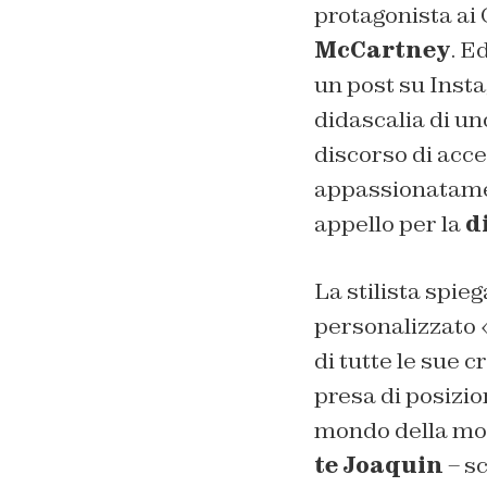
protagonista ai
McCartney
. E
un post su Inst
didascalia di un
discorso di acce
appassionatamen
appello per la
d
La stilista spie
personalizzato «
di tutte le sue 
presa di posizio
mondo della mo
te Joaquin
– sc