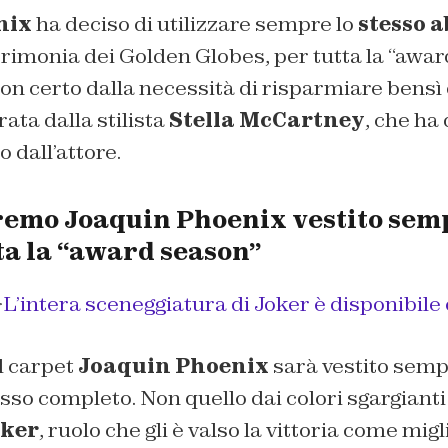
nix
ha deciso di utilizzare sempre lo
stesso a
cerimonia dei Golden Globes, per tutta la “awar
non certo dalla necessità di risparmiare bensì
ata dalla stilista
Stella McCartney
, che ha 
 dall’attore.
emo Joaquin Phoenix vestito sem
ta la “award season”
>
L’intera sceneggiatura di Joker è disponibile 
d carpet
Joaquin Phoenix
sarà vestito semp
sso completo. Non quello dai colori sgargianti 
oker
, ruolo che gli è valso la vittoria come migl