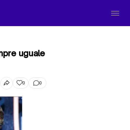
mpre uguale
0
0