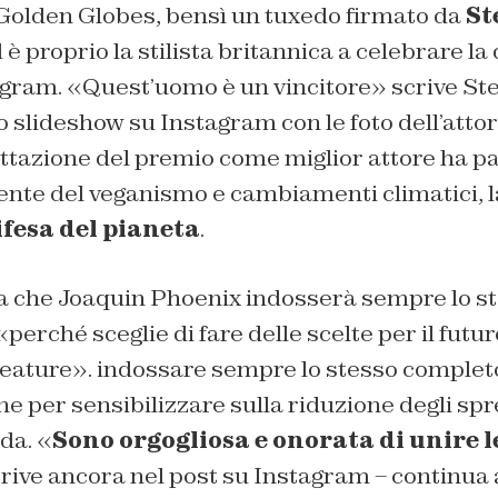
 Golden Globes, bensì un tuxedo firmato da
St
d è proprio la stilista britannica a celebrare l
agram. «Quest’uomo è un vincitore» scrive St
o slideshow su Instagram con le foto dell’attor
ttazione del premio come miglior attore ha pa
te del veganismo e cambiamenti climatici, 
ifesa del pianeta
.
ga che Joaquin Phoenix indosserà sempre lo st
perché sceglie di fare delle scelte per il futur
creature». indossare sempre lo stesso completo
ne per sensibilizzare sulla riduzione degli sp
da. «
Sono orgogliosa e onorata di unire l
rive ancora nel post su Instagram – continua a