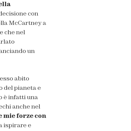
ella
a decisione con
ella McCartney a
e che nel
rlato
lanciando un
esso abito
o del pianeta e
 è infatti una
rechi anche nel
e mie forze con
 ispirare e