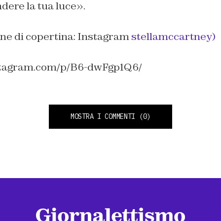
dere la tua luce».
ne di copertina: Instagram
stellamccartney)
stagram.com/p/B6-dwFgp1Q6/
MOSTRA I COMMENTI
(0)