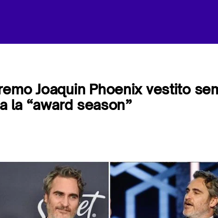
remo Joaquin Phoenix vestito se
ta la “award season”