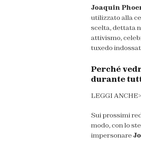
Joaquin Phoe
utilizzato alla 
scelta, dettata 
attivismo, celebr
tuxedo indossato
Perché vedr
durante tut
LEGGI ANCHE
Sui prossimi re
modo, con lo ste
impersonare
J