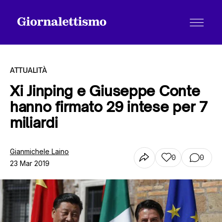
ATTUALITÀ
Xi Jinping e Giuseppe Conte
hanno firmato 29 intese per 7
Tutti gli articoli
miliardi
Chi siamo
Gianmichele Laino
0
0
23 Mar 2019
Contatti