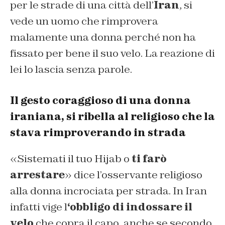
per le strade di una città dell’
Iran
, si
vede un uomo che rimprovera
malamente una donna perché non ha
fissato per bene il suo velo. La reazione di
lei lo lascia senza parole.
Il gesto coraggioso di una donna
iraniana, si ribella al religioso che la
stava rimproverando in strada
«Sistemati il tuo Hijab o
ti farò
arrestare
» dice l’osservante religioso
alla donna incrociata per strada. In Iran
infatti vige l
‘obbligo di indossare il
velo
che copra il capo, anche se secondo