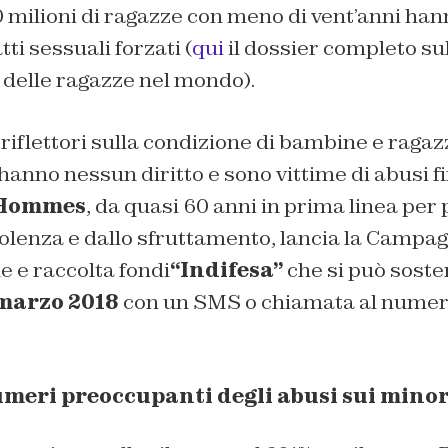
0 milioni di ragazze con meno di vent’anni han
tti sessuali forzati (
qui
il dossier completo su
 delle ragazze nel mondo
).
riflettori sulla condizione di bambine e ragazze
nno nessun diritto e sono vittime di abusi fi
 Hommes
, da quasi 60 anni in prima linea per 
olenza e dallo sfruttamento,
lancia la Campag
e e raccolta fondi
“Indifesa”
che si può sost
 marzo 2018
con un SMS o chiamata al numero
umeri preoccupanti degli abusi sui minori