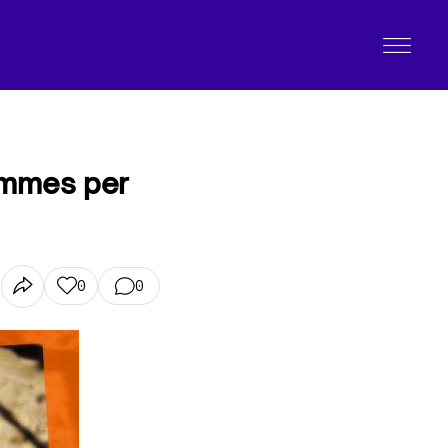
ommes per
0
0