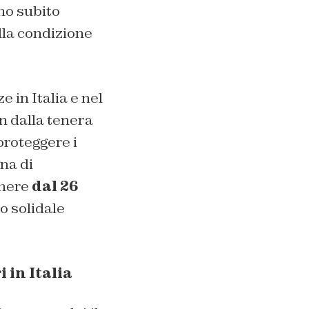
no subito
lla condizione
 in Italia e nel
n dalla tenera
proteggere i
na di
enere
dal 26
 solidale
 in Italia