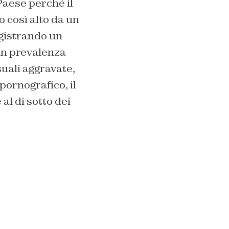
Paese perché il
 così alto da un
egistrando un
 in prevalenza
uali aggravate,
pornografico, il
al di sotto dei