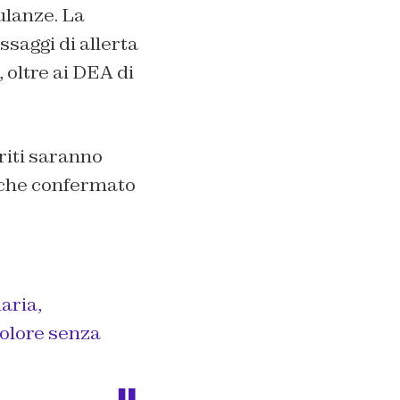
ulanze. La
ssaggi di allerta
 oltre ai DEA di
eriti saranno
anche confermato
aria
,
 Dolore senza