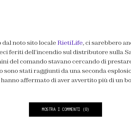
dal noto sito locale
RietiLife
, ci sarebbero an
ieci feriti dell’incendio sul distributore sulla 
mini del comando stavano cercando di prestare
o sono stati raggiunti da una seconda esplosi
, hanno affermato di aver avvertito più di un b
MOSTRA I COMMENTI
(0)