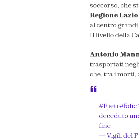
soccorso, che st
Regione Lazio
al centro grandi
II livello della C
Antonio Man
trasportati neg
che, tra i morti,
#Rieti
#5dic
deceduto un
fine
— Vigili del