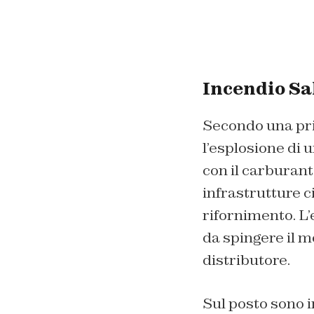
Incendio Sa
Secondo una pri
l’esplosione di u
con il carburante
infrastrutture c
rifornimento. L’
da spingere il m
distributore.
Sul posto sono i