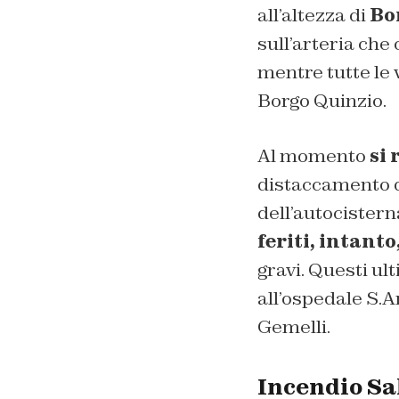
all’altezza di
Bo
sull’arteria che
mentre tutte le 
Borgo Quinzio.
Al momento
si 
distaccamento d
dell’autocisterna
feriti, intanto,
gravi. Questi ul
all’ospedale S.An
Gemelli.
Incendio Sal