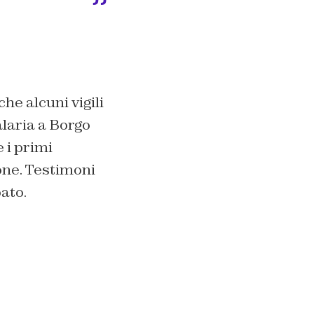
che alcuni vigili
Salaria a Borgo
 i primi
one. Testimoni
oato.