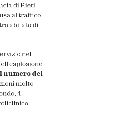
cia di Rieti,
sa al traffico
tro abitato di
servizio nel
ell’esplosione
Il numero dei
izioni molto
tondo, 4
oliclinico