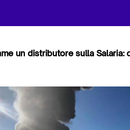
amme un distributore sulla Salaria: