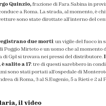
rgo Quinzio,
frazione di Fara Sabina in provin
 conduce a Roma. La strada, al momento, è chiu
vetture sono state dirottate all’interno del cen
registrano due morti
: un vigile del fuoco in 
i Poggio Mirteto e un uomo che al momento d
 di Gpl si trovava nei pressi del distributore.
 è salito a 17
: tre di questi sarebbero in cond
timi sono stati portati all’ospedale di Montero
drea di Roma, 3 al S.Eugenio, 5 a Rieti e 2 al P
aria, il video