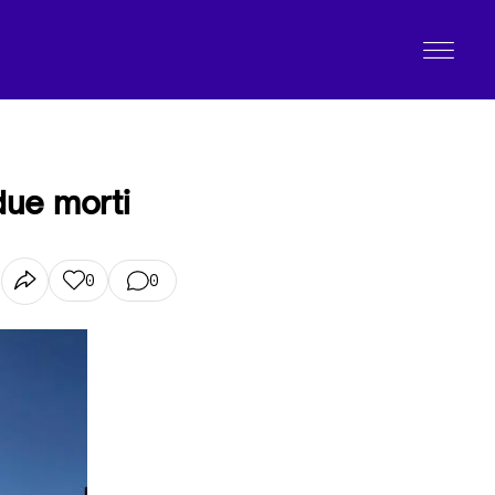
 due morti
0
0