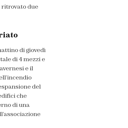
 ritrovato due
riato
attino di giovedì
tale di 4 mezzi e
avernesi e il
ell’incendio
’espansione del
edifici che
erno di una
ll’associazione