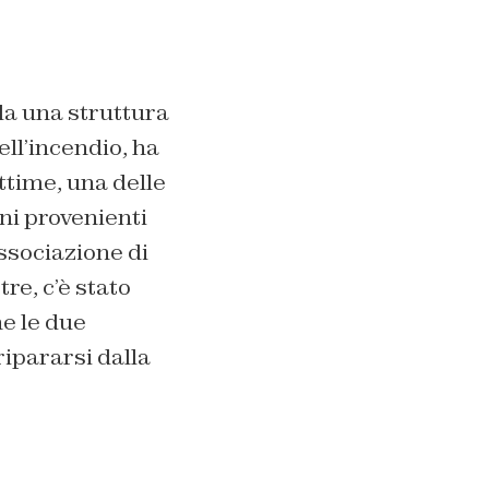
 da una struttura
ell’incendio, ha
ittime, una delle
ni provenienti
associazione di
re, c’è stato
he le due
ripararsi dalla