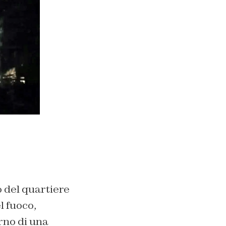
o del quartiere
l fuoco,
rno di una