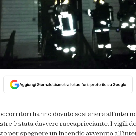
Aggiungi Giornalettismo tra le tue fonti preferite su Google
occorritori hanno dovuto sostenere all’intern
tre è stata davvero raccapricciante. I vigili de
to per spegnere un incendio avvenuto all’inte