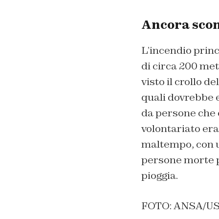
Ancora scono
L’incendio princ
di circa 200 met
visto il crollo d
quali dovrebbe 
da persone che c
volontariato era
maltempo, con un
persone morte po
pioggia.
FOTO: ANSA/US