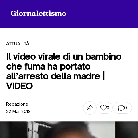
ATTUALITÀ
Il video virale di un bambino
che fuma ha portato
Tutti gli articoli
all’arresto della madre |
VIDEO
Chi siamo
Redazione
0
0
22 Mar 2018
Contatti