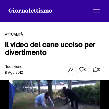
ATTUALITÀ
Il video del cane ucciso per
divertimento
Tutti gli articoli
Redazione
0
0
8 Ago 2012
Chi siamo
Contatti