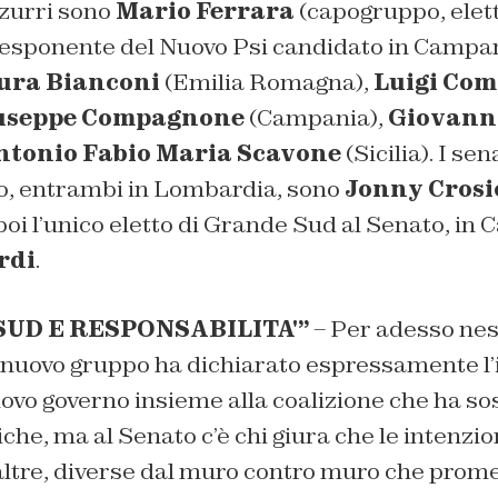
zzurri sono
Mario Ferrara
(capogruppo, eletto
esponente del Nuovo Psi candidato in Campan
ura Bianconi
(Emilia Romagna),
Luigi Co
useppe Compagnone
(Campania),
Giovann
ntonio Fabio Maria Scavone
(Sicilia). I sen
cio, entrambi in Lombardia, sono
Jonny Crosi
 poi l’unico eletto di Grande Sud al Senato, in C
rdi
.
UD E RESPONSABILITA'”
– Per adesso nes
nuovo gruppo ha dichiarato espressamente l’
ovo governo insieme alla coalizione che ha s
tiche, ma al Senato c’è chi giura che le intenzi
 altre, diverse dal muro contro muro che prom