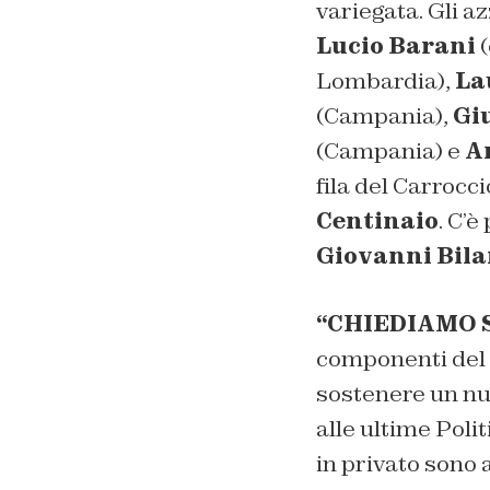
variegata. Gli a
Lucio Barani
(
Lombardia),
La
(Campania),
Gi
(Campania) e
A
fila del Carroc
Centinaio
. C’è
Giovanni Bila
“CHIEDIAMO S
componenti del 
sostenere un nu
alle ultime Poli
in privato sono