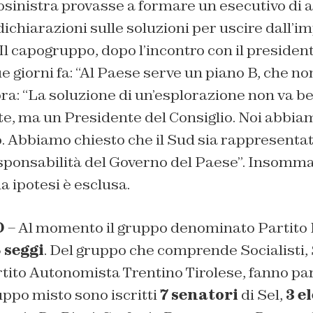
rosinistra provasse a formare un esecutivo di a
 dichiarazioni sulle soluzioni per uscire dall’i
 Il capogruppo, dopo l’incontro con il presiden
e giorni fa: “Al Paese serve un piano B, che no
ra: “La soluzione di un’esplorazione non va b
e, ma un Presidente del Consiglio. Noi abbiam
. Abbiamo chiesto che il Sud sia rappresenta
sponsabilità del Governo del Paese”. Insomma
 ipotesi è esclusa.
O
– Al momento il gruppo denominato Partito
 seggi
. Del gruppo che comprende Socialisti,
rtito Autonomista Trentino Tirolese, fanno pa
ruppo misto sono iscritti
7 senatori
di Sel,
3 el