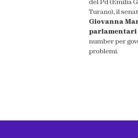
del Pd (Emilia 
Turano), il senat
Giovanna Man
parlamentari
number per gover
problemi.