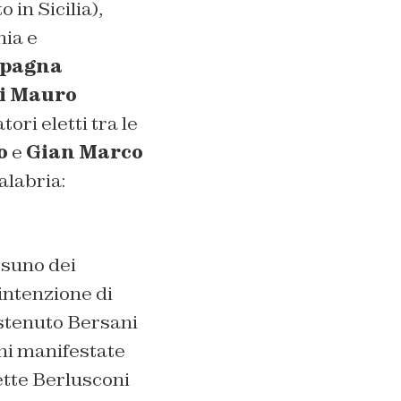
 in Sicilia),
ia e
mpagna
i Mauro
atori eletti tra le
o
e
Gian Marco
alabria:
suno dei
intenzione di
ostenuto Bersani
oni manifestate
ette Berlusconi