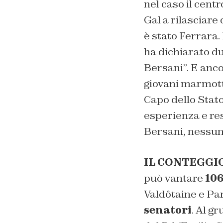
nel caso il cent
Gal a rilasciare
è stato Ferrara.
ha dichiarato du
Bersani”. E anco
giovani marmott
Capo dello Stato
esperienza e re
Bersani, nessuna
IL CONTEGGI
può vantare
106
Valdôtaine e Pa
senatori
. Al g