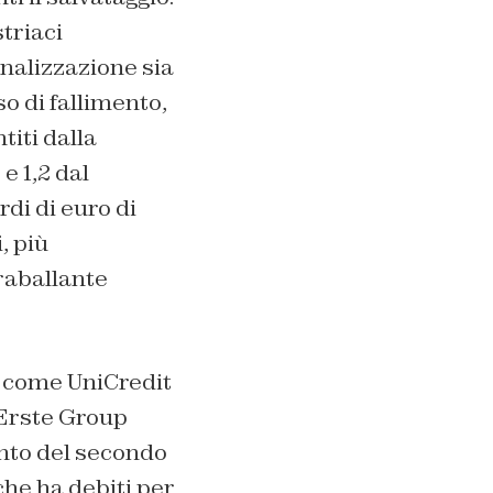
triaci
onalizzazione sia
o di fallimento,
titi dalla
e 1,2 dal
rdi di euro di
, più
raballante
 come UniCredit
 Erste Group
nto del secondo
che ha debiti per