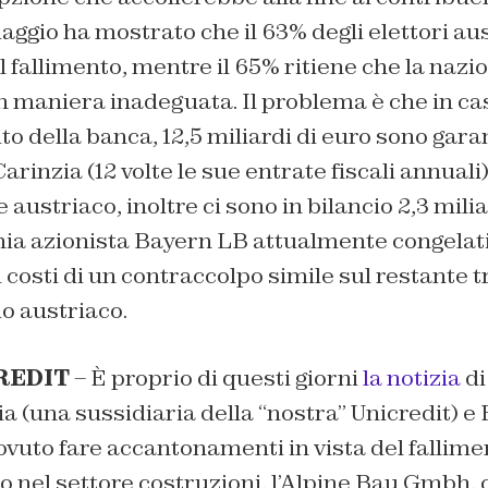
ggio ha mostrato che il 63% degli elettori aus
l fallimento, mentre il 65% ritiene che la nazi
n maniera inadeguata. Il problema è che in cas
to della banca, 12,5 miliardi di euro sono garan
arinzia (12 volte le sue entrate fiscali annuali) 
austriaco, inoltre ci sono in bilancio 2,3 milia
hia azionista Bayern LB attualmente congelati
costi di un contraccolpo simile sul restante t
o austriaco.
REDIT
– È proprio di questi giorni
la notizia
di
a (una sussidiaria della “nostra” Unicredit) e
vuto fare accantonamenti in vista del fallime
 nel settore costruzioni, l’Alpine Bau Gmbh, 