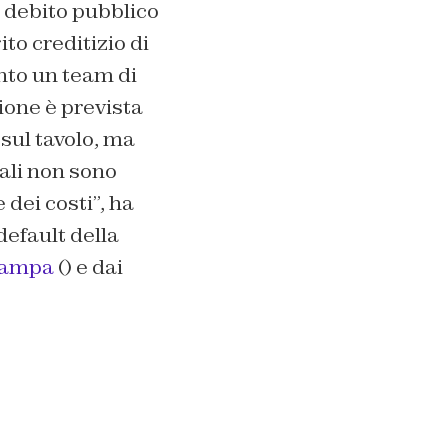
l debito pubblico
to creditizio di
nto un team di
sione è prevista
sul tavolo, ma
ali non sono
dei costi”, ha
efault della
stampa
() e dai