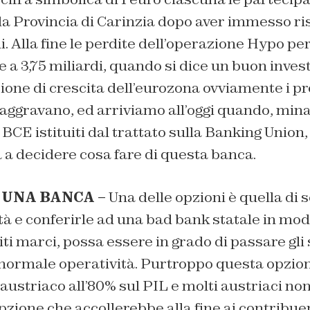
la Provincia di Carinzia dopo aver immesso r
i. Alla fine le perdite dell’operazione Hypo p
a 3,75 miliardi, quando si dice un buon inves
one di crescita dell’eurozona ovviamente i pr
 aggravano, ed arriviamo all’oggi quando, minac
 BCE istituiti dal trattato sulla Banking Union, 
a a decidere cosa fare di questa banca.
 UNA BANCA –
Una delle opzioni è quella di 
vità e conferirle ad una bad bank statale in mo
iti marci, possa essere in grado di passare gli 
normale operatività. Purtroppo questa opzion
austriaco all’80% sul PIL e molti austriaci no
pzione che accollerebbe alla fine ai contribuent