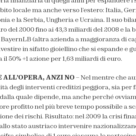
oria finanziaria di quegli anni per espandere i 
bito locale ma anche verso l’estero: Italia, Ge
nia e la Serbia, Ungheria e Ucraina. Il suo bil
uro del 2000 fino ai 43,3 miliardi del 2008 e la
a BayernLB (altra azienda a maggioranza di cap
vestire in sifatto gioiellino che si espande e
il 50% +1 azione per 1,63 miliardi di euro.
 ALL’OPERA, ANZI NO
– Nel mentre che au
ità degli interventi creditizi peggiora, sia per f
, dalla quale dipende, ma anche perché ovviam
re profitto nel più breve tempo possibile a sc
one dei rischi. Risultato: nel 2009 la crisi fi
allo stato austriaco intervenire nazionalizzan
ifra simbolica di 1 euro ciascuna le partecipa