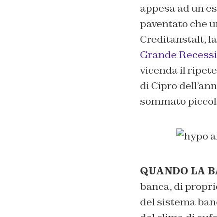
appesa ad un esi
paventato che un
Creditanstalt, l
Grande Recessi
vicenda il ripet
di Cipro dell’an
sommato piccolo
QUANDO LA BA
banca, di propri
del sistema banc