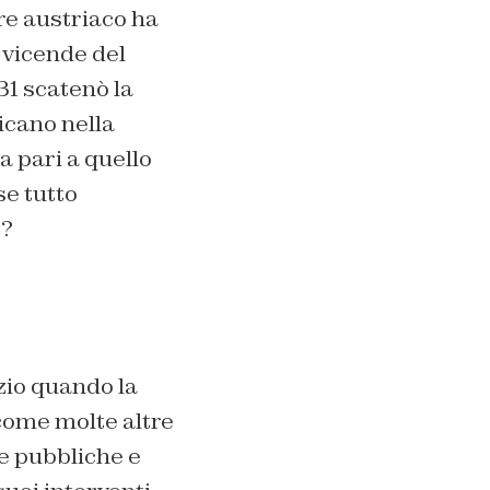
ere austriaco ha
 vicende del
31 scatenò la
icano nella
a pari a quello
se tutto
e?
zio quando la
 come molte altre
e pubbliche e