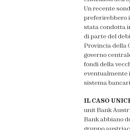
Un recente sonda
preferirebbero i
stata condotta i
di parte del debi
Provincia della C
governo centrale 
fondi della vecc
eventualmente i 
sistema bancari
IL CASO UNIC
unit Bank Austri
Bank abbiano do
gruppo austriaco