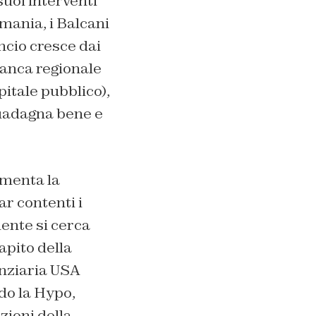
suoi interventi
rmania, i Balcani
ancio cresce dai
 banca regionale
itale pubblico),
 guadagna bene e
menta la
ar contenti i
ente si cerca
apito della
nanziaria USA
do la Hypo,
zioni della