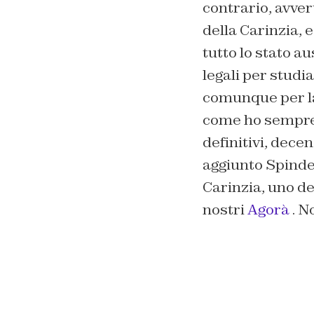
contrario, avver
della Carinzia, 
tutto lo stato a
legali per studi
comunque per la 
come ho sempre 
definitivi, dece
aggiunto Spinde
Carinzia, uno de
nostri
Agorà
. N