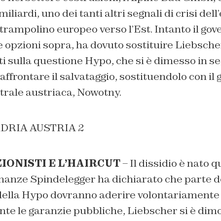
iliardi, uno dei tanti altri segnali di crisi del
 trampolino europeo verso l’Est. Intanto il gov
e opzioni sopra, ha dovuto sostituire Liebscher
i sulla questione Hypo, che si è dimesso in seg
 affrontare il salvataggio, sostituendolo con il
trale austriaca, Nowotny.
IONISTI E L’HAIRCUT
– Il dissidio è nato q
inanze Spindelegger ha dichiarato che parte d
 della Hypo dovranno aderire volontariamente
nte le garanzie pubbliche, Liebscher si è dim