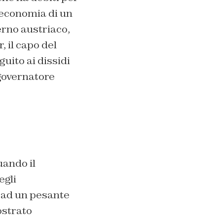
l’economia di un
erno austriaco,
, il capo del
uito ai dissidi
 governatore
uando il
egli
 ad un pesante
ostrato