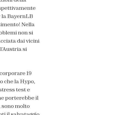
ispettivamente
er la BayernLB
timento! Nella
oblemi non si
ciata dai vicini
l’Austria si
scorporare 19
do che la Hypo,
stress test e
e porterebbe il
n sono molto
i il salvataggio.