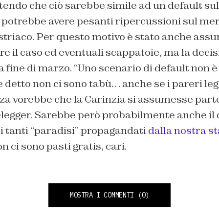
tendo che ciò sarebbe simile ad un default su
e potrebbe avere pesanti ripercussioni sul meri
ustriaco. Per questo motivo è stato anche assu
are il caso ed eventuali scappatoie, ma la deci
fine di marzo. “Uno scenario di default non è 
detto non ci sono tabù… anche se i pareri leg
nza vorebbe che la Carinzia si assumesse parte 
legger. Sarebbe però probabilmente anche il d
i tanti “paradisi” propagandati
dalla nostra 
on ci sono pasti gratis, cari.
MOSTRA I COMMENTI
(0)