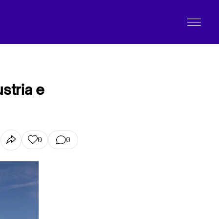
stria e
0
0