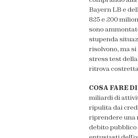
Bayern LB e del
825 e 200 milion
sono ammontate 
stupenda situazi
risolvono, ma si
stress test della
ritrova costrett
COSA FARE DI
miliardi di atti
ripulita dai cred
riprendere una 
debito pubblico 
entusiasti dell’o