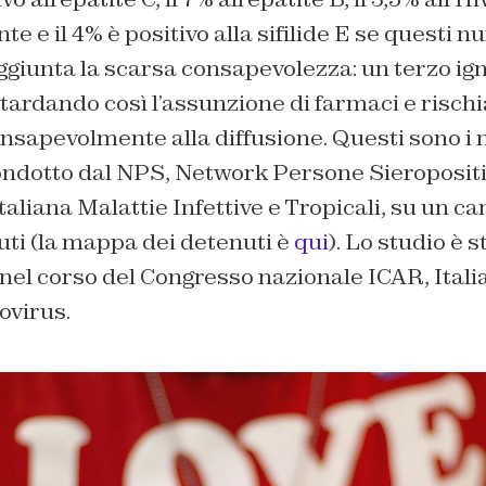
te e il 4% è positivo alla sifilide E se questi 
ggiunta la scarsa consapevolezza: un terzo igno
itardando così l’assunzione di farmaci e risch
nsapevolmente alla diffusione. Questi sono i 
ondotto dal NPS, Network Persone Sieropositiv
taliana Malattie Infettive e Tropicali, su un c
uti (la mappa dei detenuti è
qui
). Lo studio è 
 nel corso del Congresso nazionale ICAR, Ital
ovirus.