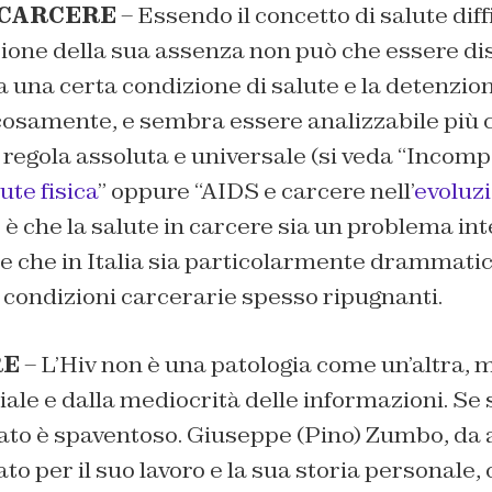
 CARCERE
– Essendo il concetto di salute diffi
zione della sua assenza non può che essere d
a una certa condizione di salute e la detenzi
icosamente, e sembra essere analizzabile più 
regola assoluta e universale (si veda “Incompa
ute fisica
” oppure “AIDS e carcere nell’
evoluzi
to è che la salute in carcere sia un problema i
 e che in Italia sia particolarmente drammatico
e condizioni carcerarie spesso ripugnanti.
RE
– L’Hiv non è una patologia come un’altra, 
iale e dalla mediocrità delle informazioni. Se s
ltato è spaventoso. Giuseppe (Pino) Zumbo, da
to per il suo lavoro e la sua storia personale,