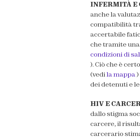
INFERMITÀ E
anche la valuta
compatibilità tr
accertabile fat
che tramite una 
condizioni di sal
). Ciò che è cer
(vedi
la mappa
)
dei detenuti e l
HIV E CARCE
dallo stigma soc
carcere, il risu
carcerario stima