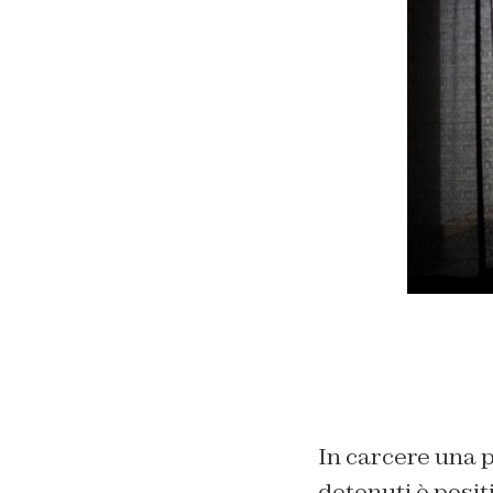
In carcere una p
detenuti è positiv