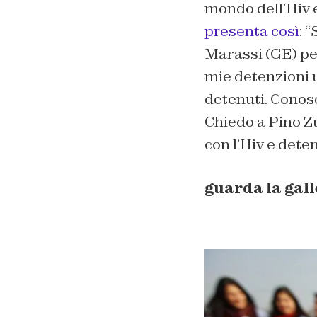
mondo dell’Hiv 
presenta così
: 
Marassi (GE) per
mie detenzioni u
detenuti. Conosc
Chiedo a Pino Z
con l’Hiv e dete
guarda la gall