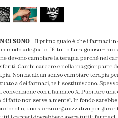
N CI SONO
– Il primo guaio è che i farmaci i
i in modo adeguato. “È tutto farraginoso – mi
one devono cambiare la terapia perché nel car
asferiti. Cambi carcere e nella maggior parte de
apia. Non ha alcun senso cambiare terapia per
tuato a dei farmaci, te li sostituiscono. Spesso
a convenzione con il farmaco X. Puoi fare un
ma di fatto non serve a niente”. In fondo sarebb
otocollo, uno sforzo organizzativo per garant
utti i carceri dovrebbero avere tutti i farmaci.