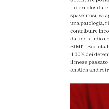
tubercolosi laten
spaventosi, va a
una patologia, r
contribuire inco
da uno studio c
SIMIT, Società I
il 60% dei deten
il mese passato
on Aids and retr