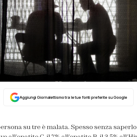
Aggiungi Giornalettismo tra le tue fonti preferite su Google
ersona su tre è malata. Spesso senza saperlo.
o all’epatite C, il 7% all’epatite B, il 3,5% all’H