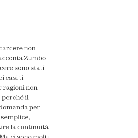
n carcere non
 racconta Zumbo
cere sono stati
i casi ti
 ragioni non
 perché il
a domanda per
e semplice,
ire la continuità
 Ma ci sono molti