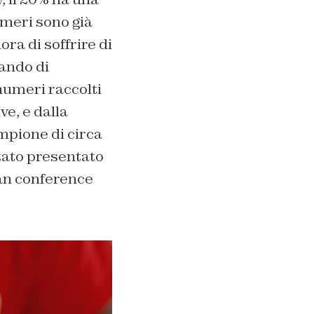
numeri sono già
ra di soffrire di
iando di
numeri raccolti
e, e dalla
ampione di circa
stato presentato
ian conference