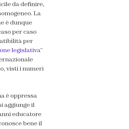
cile da definire,
isomogeneo. La
one è dunque
caso per caso
tibilità per
one legislativa
”
nternazionale
, visti i numeri
ma è oppressa
i aggiunge il
 anni educatore
 conosce bene il