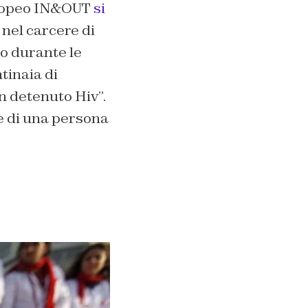
uropeo IN&OUT
si
 nel carcere di
do durante le
tinaia di
n detenuto Hiv”.
e di una persona