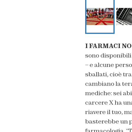
I FARMACI NO
sono disponibil
– e alcune pers
sballati, cioè tr
cambiano la ter
mediche: sei abi
carcere X ha un
riavere il tuo, 
basterebbe un pr
farmacologia. “T