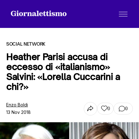
SOCIAL NETWORK
Heather Parisi accusa di
eccesso di «italianismo»
Tutti gli articoli
Salvini: «Lorella Cuccarini a
chi?»
Chi siamo
Enzo Boldi
0
0
13 Nov 2018
Contatti