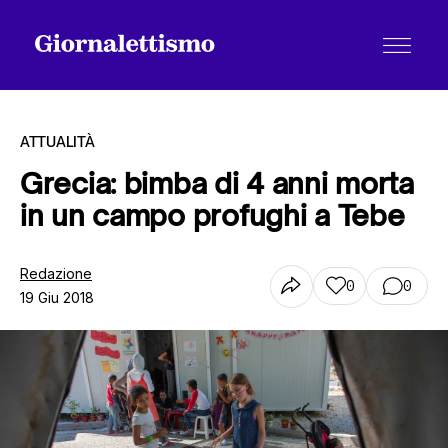
ATTUALITÀ
Grecia: bimba di 4 anni morta
in un campo profughi a Tebe
Tutti gli articoli
Redazione
0
0
19 Giu 2018
Chi siamo
Contatti