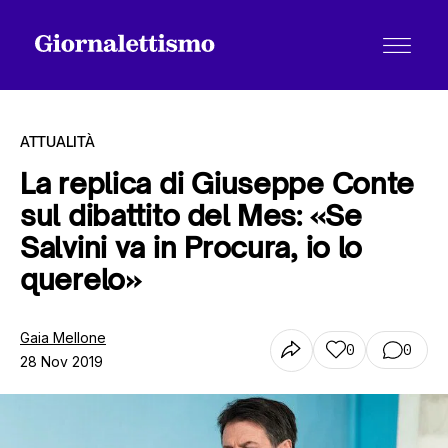
ATTUALITÀ
La replica di Giuseppe Conte
sul dibattito del Mes: «Se
Tutti gli articoli
Salvini va in Procura, io lo
querelo»
Chi siamo
Gaia Mellone
0
0
28 Nov 2019
Contatti