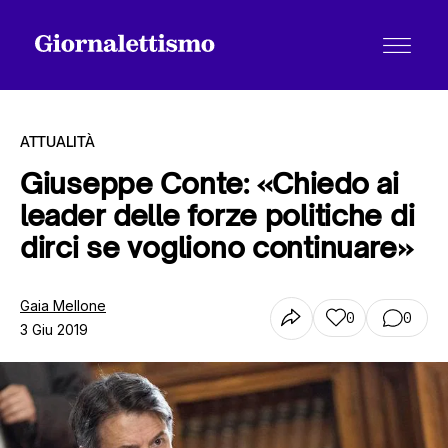
ATTUALITÀ
Giuseppe Conte: «Chiedo ai
leader delle forze politiche di
Tutti gli articoli
dirci se vogliono continuare»
Chi siamo
Gaia Mellone
0
0
3 Giu 2019
Contatti