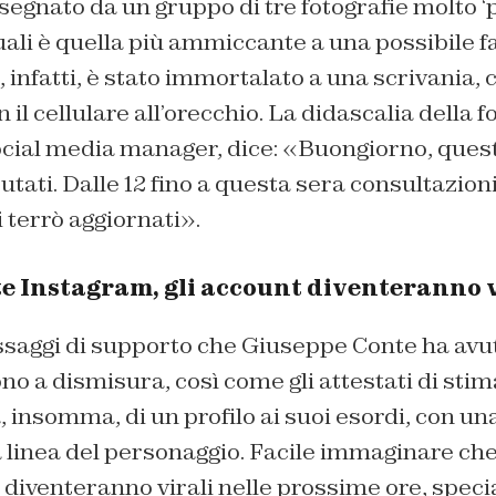
 segnato da un gruppo di tre fotografie molto ‘p
uali è quella più ammiccante a una possibile f
infatti, è stato immortalato a una scrivania, 
il cellulare all’orecchio. La didascalia della f
ocial media manager, dice: «Buongiorno, quest
ati. Dalle 12 fino a questa sera consultazioni
 terrò aggiornati».
e Instagram, gli account diventeranno v
saggi di supporto che Giuseppe Conte ha avuto
o a dismisura, così come gli attestati di stima
a, insomma, di un profilo ai suoi esordi, con un
a linea del personaggio. Facile immaginare che
diventeranno virali nelle prossime ore, speci