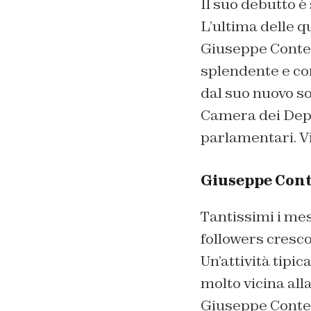
Il suo debutto è
L’ultima delle q
Giuseppe Conte, 
splendente e con 
dal suo nuovo s
Camera dei Deput
parlamentari. Vi
Giuseppe Cont
Tantissimi i mes
followers crescon
Un’attività tipic
molto vicina all
Giuseppe Conte 