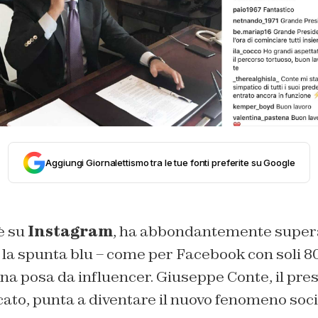
Aggiungi Giornalettismo tra le tue fonti preferite su Google
è su
Instagram
, ha abbondantemente supera
à la spunta blu – come per Facebook con soli 80
na posa da influencer. Giuseppe Conte, il pre
cato, punta a diventare il nuovo fenomeno socia