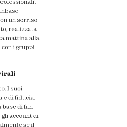
rofessionali’.
anbase.
con un sorriso
oto, realizzata
a mattina alla
 con i gruppi
irali
. I suoi
 e di fiducia.
a base di fan
 gli account di
almente se il