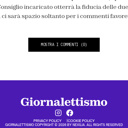
onsiglio incaricato otterrà la fiducia delle du
 ci sarà spazio soltanto per i commenti favorev
MOSTRA I COMMENTI
(0)
PRIVACY POLICY
COOKIE POLICY
GIORNALETTISMO COPYRIGHT © 2026 BY NEXILIA. ALL RIGHTS RESERVED