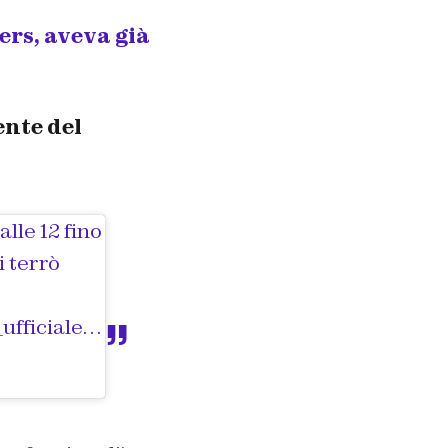
ers, aveva già
ente del
lle 12 fino
i terrò
e) in data:
Mag 24, 2018 at 2:18 PDT