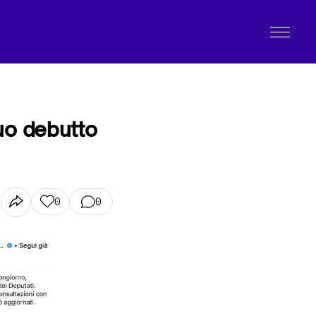
uo debutto
0
0