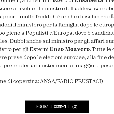
Toninelli, anche il ministero di
Elisabetta Tr
re a rischio. Il ministro della difesa sarebb
rapporti molto freddi. C’è anche il rischio che
L
oni il ministero per la famiglia dopo le euro
o pieno a Populisti d’Europa, dove è candidat
lles. Dubbi anche sul ministro per gli affari e
istro per gli Esterni
Enzo Moavero
. Tutte le
e prese dopo le elezioni europee, alla fine del
 pretenderà ministeri con un maggiore peso
ine di copertina: ANSA/FABIO FRUSTACI)
MOSTRA I COMMENTI
(0)