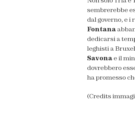
Non solo Tria e 
sembrerebbe esse
dal governo, e i 
Fontana
abband
dedicarsi a temp
leghisti a Bruxe
Savona
e il min
dovrebbero esser
ha promesso che
(Credits immag