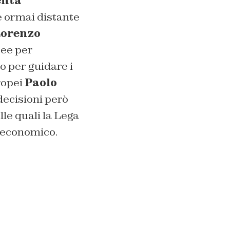
enta
e ormai distante
orenzo
pee per
o per guidare i
uropei
Paolo
 decisioni però
le quali la Lega
 economico.