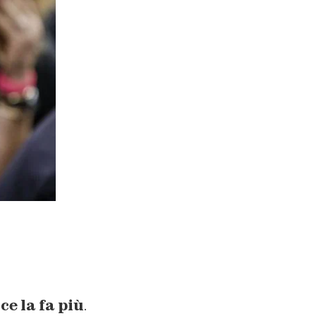
e la fa più
.