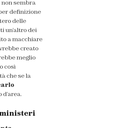
ga non sembra
per definizione
tero delle
tti un’altro dei
uito a macchiare
avrebbe creato
arebbe meglio
o così
tà che se la
arlo
 d’area.
 ministeri