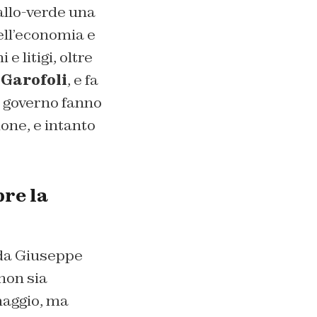
allo-verde una
ell’economia e
 litigi, oltre
Garofoli
, e fa
l governo fanno
one, e intanto
re la
 da Giuseppe
 non sia
maggio, ma