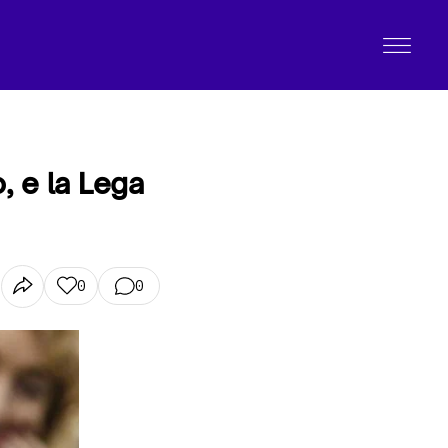
, e la Lega
0
0