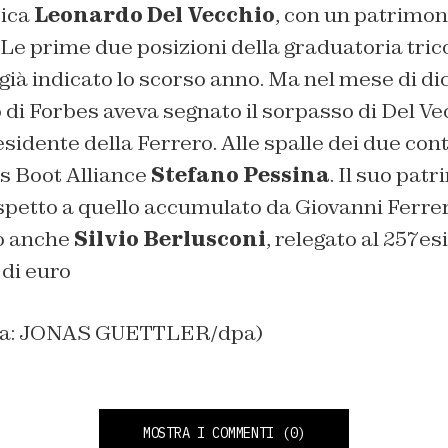
ica
Leonardo Del Vecchio
, con un patrimoni
. Le prime due posizioni della graduatoria tric
già indicato lo scorso anno. Ma nel mese di d
di Forbes aveva segnato il sorpasso di Del Ve
sidente della Ferrero. Alle spalle dei due cont
s Boot Alliance
Stefano Pessina
. Il suo patr
spetto a quello accumulato da Giovanni Ferrer
o anche
Silvio Berlusconi
, relegato al 257e
i di euro
tina: JONAS GUETTLER/dpa)
MOSTRA I COMMENTI
(0)