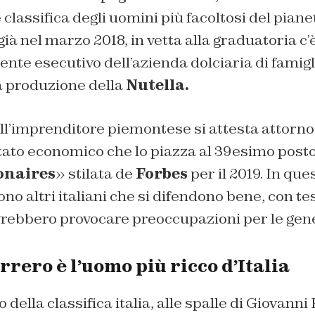
classifica degli uomini più facoltosi del pianeta
à nel marzo 2018, in vetta alla graduatoria c’
dente esecutivo dell’azienda dolciaria di famigl
la produzione della
Nutella.
ll’imprenditore piemontese si attesta attorno 
ltato economico che lo piazza al 39esimo posto 
ionaires
» stilata de
Forbes
per il 2019. In que
ono altri italiani che si difendono bene, con te
vrebbero provocare preoccupazioni per le gene
rero è l’uomo più ricco d’Italia
della classifica italia, alle spalle di Giovanni F