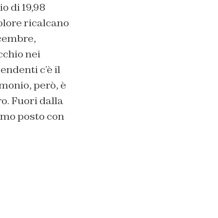
o di 19,98
olore ricalcano
icembre,
cchio nei
endenti c’è il
imonio, però, è
o. Fuori dalla
simo posto con