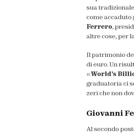
sua tradizionale 
come accaduto gi
Ferrero
, presi
altre cose, per 
Il patrimonio de
di euro. Un risu
«
World’s Bill
graduatoria ci s
zeri che non do
Giovanni Fer
Al secondo posto 