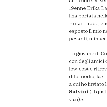
altro che scriv
19enne Erika Lab
l’ha portata nel
Erika Labbe, ch
esposto il mio n
pesanti, minacce
La giovane di Co
con degli amici 
low-cost e ritro
dito medio, la s
a cui ho inviato
Salvini
( il qua
vari)».