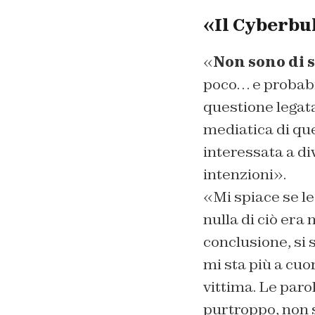
«Il Cyberbul
«
Non sono di s
poco… e probabi
questione legat
mediatica di q
interessata a di
intenzioni».
«Mi spiace se le
nulla di ciò era
conclusione, si
mi sta più a cuo
vittima. Le paro
purtroppo, non 