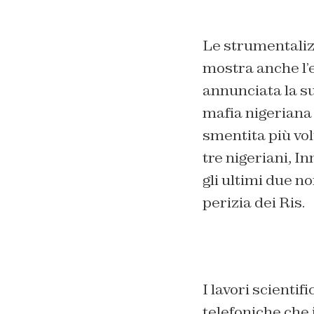
Le strumentaliz
mostra anche l’
annunciata la su
mafia nigeriana 
smentita più vol
tre nigeriani, 
gli ultimi due n
perizia dei Ris.
I lavori scienti
telefoniche che 