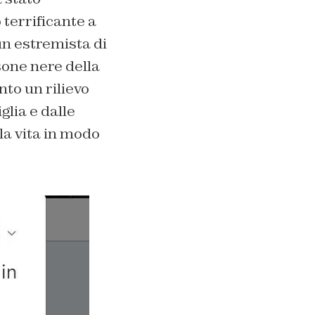
terrificante a
n estremista di
sone nere della
to un rilievo
glia e dalle
a vita in modo