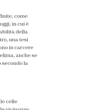
finite, come
oggi, in cui è
bilità della
ro, una tesi
ono in carcere
elima, anche se
o secondo la
le celle
le vicinanze