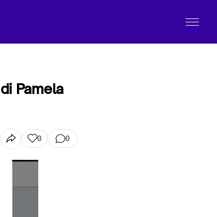
 di Pamela
0
0