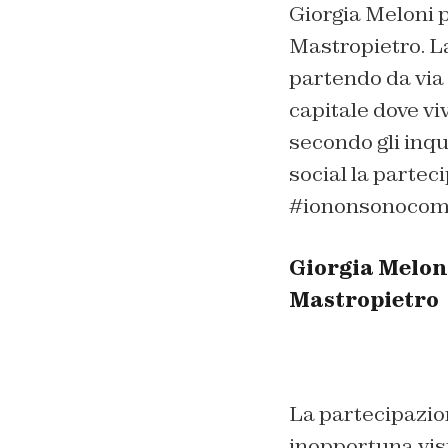
Giorgia Meloni p
Mastropietro. La
partendo da via 
capitale dove v
secondo gli inqui
social la partec
#iononsonocompli
Giorgia Melon
Mastropietro
La partecipazio
inopportuna vist