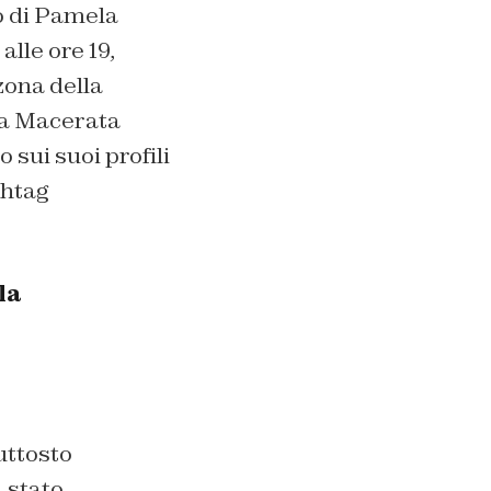
o di Pamela
alle ore 19,
zona della
 a Macerata
o sui suoi profili
shtag
la
uttosto
 stato