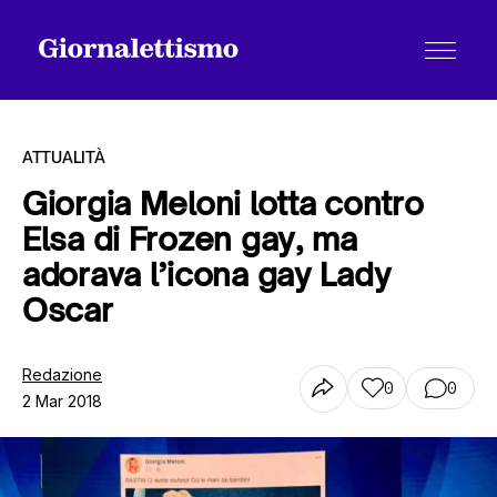
ATTUALITÀ
Giorgia Meloni lotta contro
Elsa di Frozen gay, ma
Tutti gli articoli
adorava l’icona gay Lady
Oscar
Chi siamo
Redazione
0
0
2 Mar 2018
Contatti