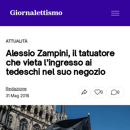
ATTUALITÀ
Alessio Zampini, il tatuatore
che vieta l’ingresso ai
Tutti gli articoli
tedeschi nel suo negozio
Chi siamo
Redazione
0
0
31 Mag 2018
Contatti