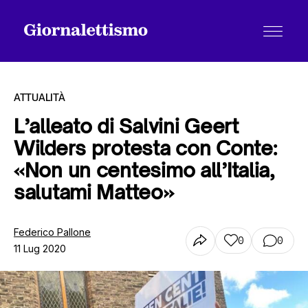
ATTUALITÀ
L’alleato di Salvini Geert
Wilders protesta con Conte:
Tutti gli articoli
«Non un centesimo all’Italia,
salutami Matteo»
Chi siamo
Federico Pallone
0
0
11 Lug 2020
Contatti