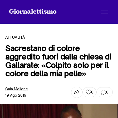
ATTUALITÀ
Sacrestano di colore
aggredito fuori dalla chiesa di
Tutti gli articoli
Gallarate: «Colpito solo per il
colore della mia pelle»
Chi siamo
Gaia Mellone
0
0
19 Ago 2019
Contatti