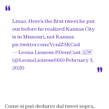
Lmao. Here’s the first tweet he put
out before he realized Kansas City
is in Missouri, not Kansas.
pic.twitter.com/VcniZ3KCad
— Leona Lioness #DemCast 🇺🇲
(@LeonaLioness666)
February 3,
2020
Come si può dedurre dal tweet sopra,