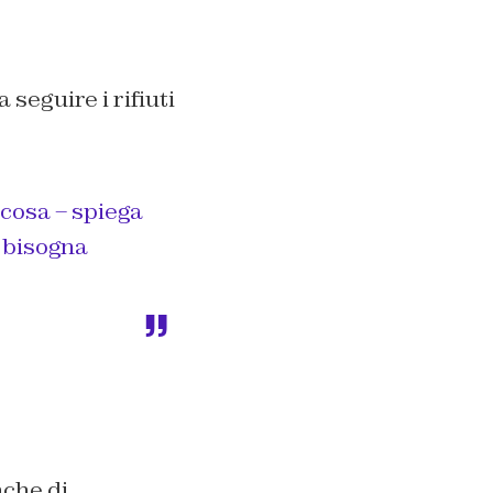
 seguire i rifiuti
 cosa – spiega
i bisogna
nche di