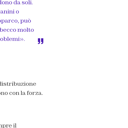
dono da soli.
panini o
ioparco, può
n becco molto
roblemi».
distribuzione
ono con la forza.
pre il