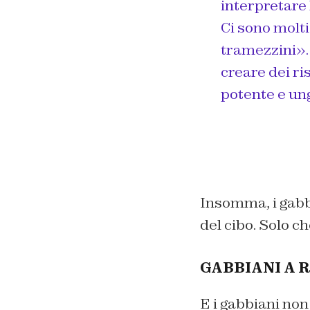
interpretare 
Ci sono molti
tramezzini». 
creare dei ri
potente e ung
Insomma, i gabbi
del cibo. Solo ch
GABBIANI A 
E i gabbiani non