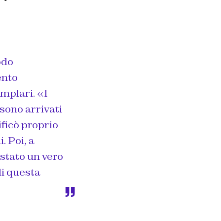
odo
ento
mplari. «I
-sono arrivati
ificò proprio
. Poi, a
è stato un vero
di questa