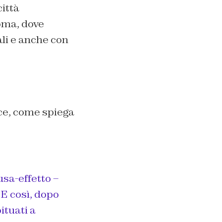
ittà
oma, dove
ali e anche con
ice, come spiega
usa-effetto –
 E così, dopo
ituati a