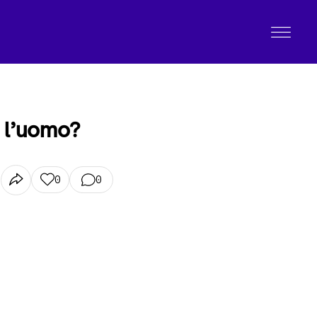
n l’uomo?
0
0