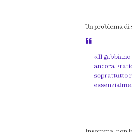
Un problema di sp
«Il gabbiano 
ancora Fratic
soprattutto r
essenzialment
Insomma, non lasc