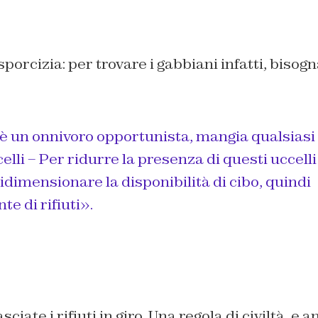
orcizia: per trovare i gabbiani infatti, bisogna
è un onnivoro opportunista, mangia qualsiasi
elli – Per ridurre la presenza di questi uccell
idimensionare la disponibilità di cibo, quindi
e di rifiuti».
iate i rifiuti in giro. Una regola di civiltà, e a