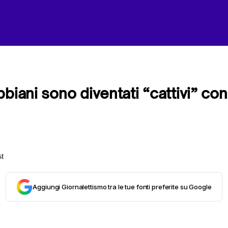
bbiani sono diventati “cattivi” co
Aggiungi Giornalettismo tra le tue fonti preferite su Google