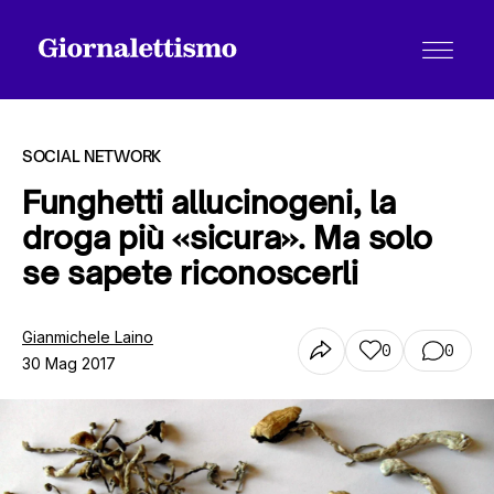
SOCIAL NETWORK
Funghetti allucinogeni, la
droga più «sicura». Ma solo
Tutti gli articoli
se sapete riconoscerli
Chi siamo
Gianmichele Laino
0
0
30 Mag 2017
Contatti