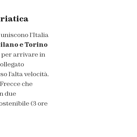
riatica
niscono l’Italia
ilano e Torino
per arrivare in
ollegato
o l’alta velocità.
i Frecce che
on due
stenibile (3 ore