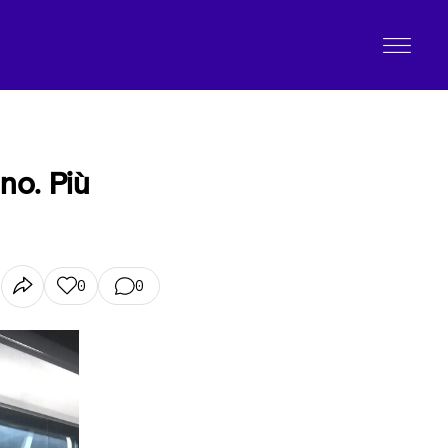
no. Più
0
0