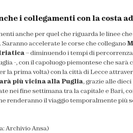
che i collegamenti con la costa ad
ti anche per quel che riguarda le linee che u
. Saranno accelerate le corse che collegano
M
driatica
– diminuendo i tempi di percorrenza 
lia -, con il capoluogo piemontese che sarà c
 la prima volta) con la città di Lecce attravers
rà più vicina alla Puglia
, grazie alle diec
e nei fine settimana tra la capitale e Bari, c
he renderanno il viaggio temporalmente più so
na: Archivio Ansa)