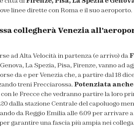
 città di
Firenze, Pisa, La Spezia e Genov
ve linee dirette con Roma e il suo aeroporto.
ssa collegherà Venezia all’aeropor
se ad Alta Velocità in partenza (e arrivo) da
F
Genova, La Spezia, Pisa, Firenze, vanno ad ag
corse da e per Venezia che, a partire dal 18 d
zzando treni Frecciarossa.
Potenziata anche 
, con le Frecce che vedranno partire la loro pr
5.20 dalla stazione Centrale del capoluogo men
ando da Reggio Emilia alle 6.09 per arrivare
to per garantire una fascia più ampia nei colleg