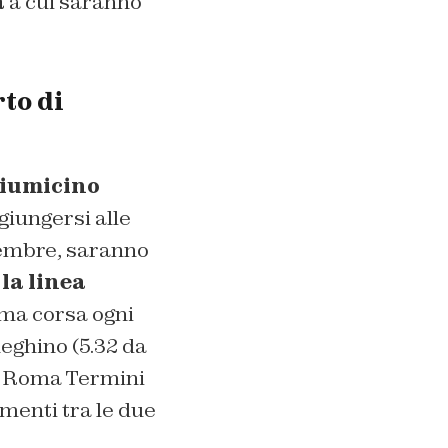
a
a cui saranno
to di
iumicino
giungersi alle
icembre, saranno
la linea
ima corsa ogni
eghino (5.32 da
 a Roma Termini
amenti tra le due