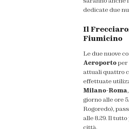
saranno anche le
dedicate due nuo
Il Frecciaro
Fiumicino
Le due nuove cor
Aeroporto
per 
attuali quattro 
effettuate utili
Milano-Roma
giorno alle ore 
Rogoredo), pass
alle 8.29. Il tut
città.