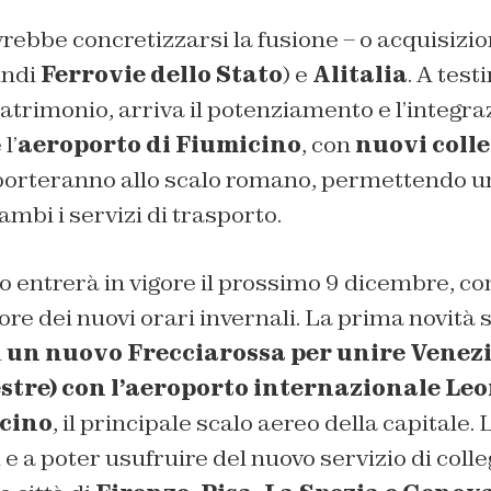
vrebbe concretizzarsi la fusione – o acquisizio
indi
Ferrovie dello Stato
) e
Alitalia
. A tes
trimonio, arriva il potenziamento e l’integraz
 l’
aeroporto di Fiumicino
, con
nuovi coll
 porteranno allo scalo romano, permettendo u
rambi i servizi di trasporto.
o entrerà in vigore il prossimo 9 dicembre, c
gore dei nuovi orari invernali. La prima novità 
i
un nuovo Frecciarossa per unire Venezi
estre) con l’aeroporto internazionale Le
icino
, il principale scalo aereo della capitale. L
 e a poter usufruire del nuovo servizio di col