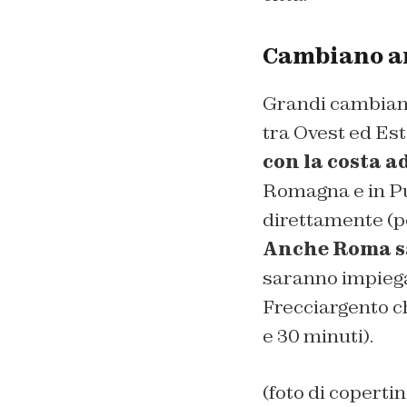
Cambiano an
Grandi cambiamen
tra Ovest ed Est
con la costa a
Romagna e in Pug
direttamente (per
Anche Roma sa
saranno impiegat
Frecciargento c
e 30 minuti).
(foto di coperti