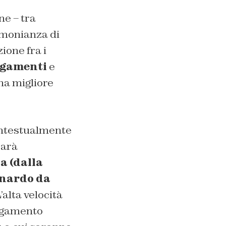
ne – tra
timonianza di
ione fra i
egamenti
e
na migliore
ontestualmente
sarà
a (dalla
onardo da
’alta velocità
legamento