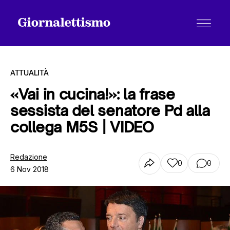
ATTUALITÀ
«Vai in cucina!»: la frase
sessista del senatore Pd alla
Tutti gli articoli
collega M5S | VIDEO
Chi siamo
Redazione
0
0
6 Nov 2018
Contatti