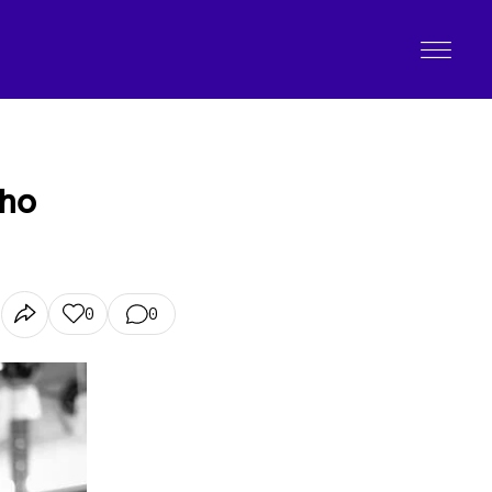
 ho
0
0