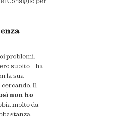
el Consiglio per
senza
oi problemi.
ero subito – ha
on la sua
o cercando. Il
osì non ho
bbia molto da
 abbastanza