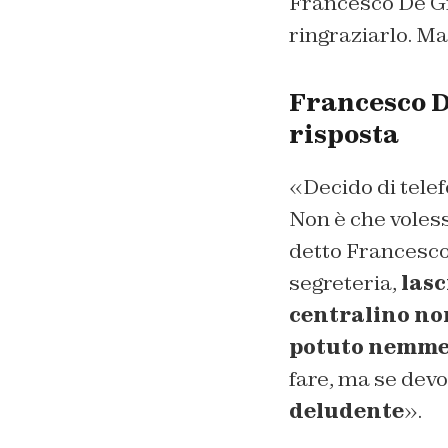
Francesco De Gre
ringraziarlo. Ma
Francesco De
risposta
«Decido di telef
Non è che voless
detto Francesco 
segreteria,
lasc
centralino non
potuto nemmen
fare, ma se devo
deludente
».