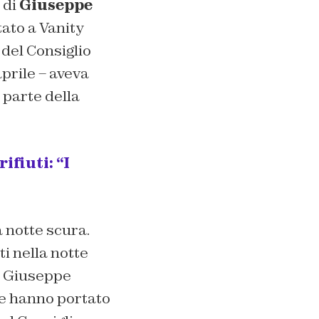
 di
Giuseppe
tato a
Vanity
 del Consiglio
aprile – aveva
a parte della
ifiuti: “I
la notte scura.
rti nella notte
ial Giuseppe
he hanno portato