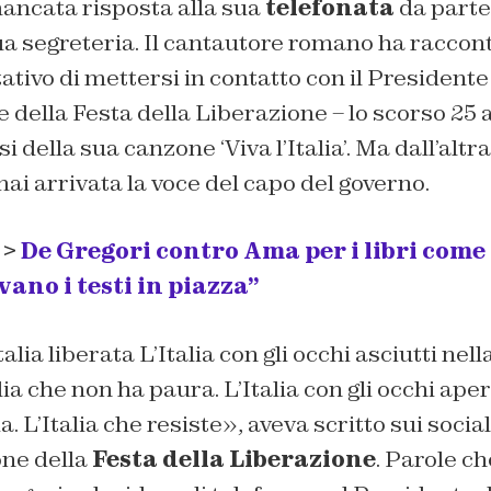
ancata risposta alla sua
telefonata
da parte
ua segreteria. Il cantautore romano ha raccon
ativo di mettersi in contatto con il Presidente
e della Festa della Liberazione – lo scorso 25 
si della sua canzone ‘Viva l’Italia’. Ma dall’altr
ai arrivata la voce del capo del governo.
 >
De Gregori contro Ama per i libri come r
vano i testi in piazza”
Italia liberata L’Italia con gli occhi asciutti nel
talia che non ha paura. L’Italia con gli occhi ape
alia. L’Italia che resiste», aveva scritto sui soc
one della
Festa della Liberazione
. Parole c