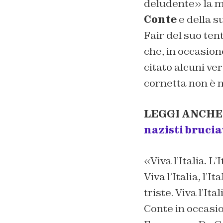
deludente» la m
Conte
e della s
Fair
del suo tent
che, in occasion
citato alcuni ver
cornetta non è m
LEGGI ANCHE
nazisti brucia
«Viva l’Italia. L’
Viva l’Italia, l’I
triste. Viva l’It
Conte in occasi