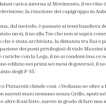
lsiasi carica interna al Movimento, il vecchio d
levisione, la rotazione dei capigruppo in Aula 
rma, dal metodo, è passato ai temi bandiera d
tato un sì, il no alla Tav che non si saprà come
o che è stata archiviata, la distanza tra Rai e p
azione dei posti privilegiati di viale Mazzini i
 cariche con la Lega, il no ai condoni (ma ce n
uno edilizio nei primi sei mesi di governo), il no
uisto degli F-35.
co Pizzarotti chiude così: «Vediamo se oltre a 
non saresti stato nessuno senza Grillo, sputi ne
e altre frasi fatte, sarete in grado di fare una