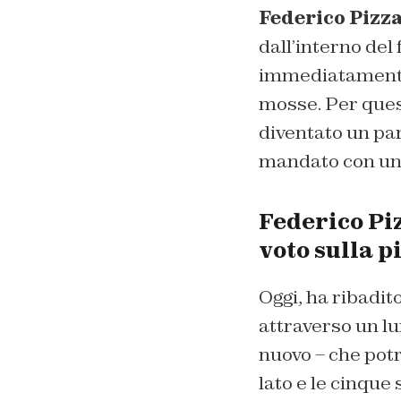
Federico Pizza
dall’interno del
immediatamente a
mosse. Per quest
diventato un part
mandato con una 
Federico Piz
voto sulla 
Oggi, ha ribadit
attraverso un lu
nuovo – che pot
lato e le cinque