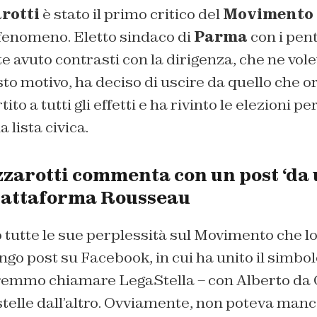
rotti
è stato il primo critico del
Movimento 5
 fenomeno. Eletto sindaco di
Parma
con i pent
vuto contrasti con la dirigenza, che ne volev
o motivo, ha deciso di uscire da quello che o
ito a tutti gli effetti e ha rivinto le elezioni 
lista civica.
zarotti commenta con un post ‘da u
piattaforma Rousseau
o tutte le sue perplessità sul Movimento che lo
ngo post su Facebook, in cui ha unito il simbol
remmo chiamare LegaStella – con Alberto da
 stelle dall’altro. Ovviamente, non poteva manc