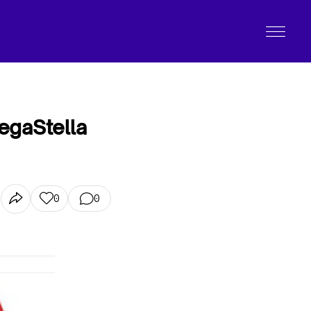
LegaStella
0
0