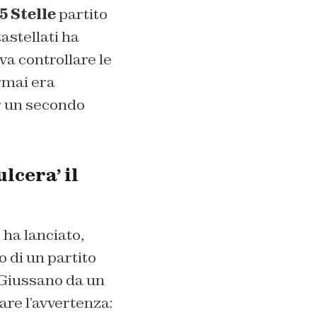
 Stelle
partito
astellati ha
a controllare le
rmai era
per un secondo
lcera’ il
 ha lanciato,
o di un partito
 Giussano da un
are l’avvertenza: