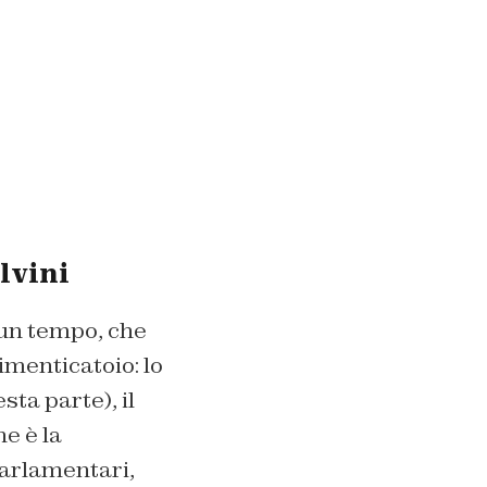
alvini
 un tempo, che
imenticatoio: lo
ta parte), il
ne è la
parlamentari,