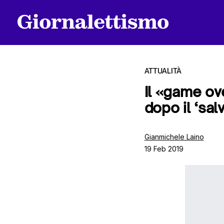
ATTUALITÀ
Il «game ove
dopo il ‘salv
Tutti gli articoli
Gianmichele Laino
19 Feb 2019
Chi siamo
Contatti