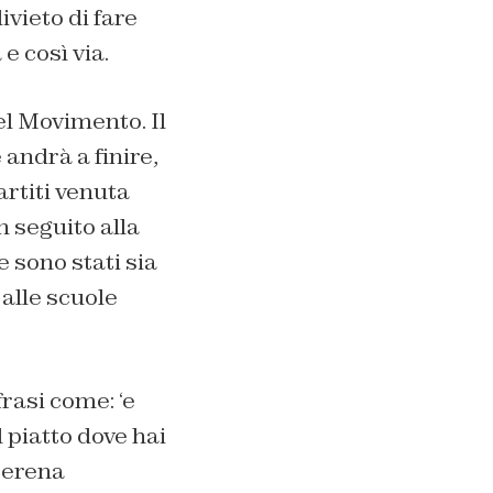
ivieto di fare
e così via.
el Movimento. Il
 andrà a finire,
artiti venuta
n seguito alla
e sono stati sia
 alle scuole
frasi come: ‘e
l piatto dove hai
 serena