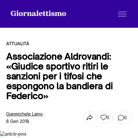
ATTUALITÀ
Associazione Aldrovandi:
«Giudice sportivo ritiri le
Tutti gli articoli
sanzioni per i tifosi che
espongono la bandiera di
Chi siamo
Federico»
Gianmichele Laino
Contatti
0
0
8 Gen 2018