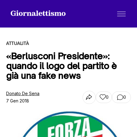
ATTUALITÀ
«Berlusconi Presidente»:
quando il logo del partito è
Tutti gli articoli
già una fake news
Chi siamo
Donato De Sena
0
0
7 Gen 2018
Contatti