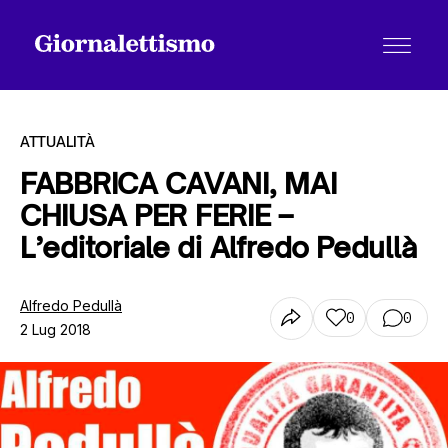
ATTUALITÀ
FABBRICA CAVANI, MAI
CHIUSA PER FERIE –
Tutti gli articoli
L’editoriale di Alfredo Pedullà
Chi siamo
Alfredo Pedullà
0
0
2 Lug 2018
Contatti