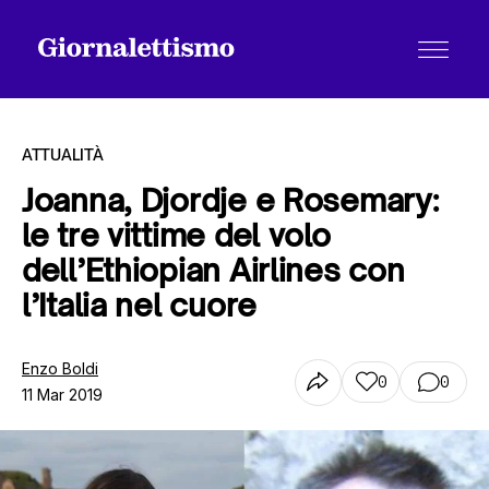
ATTUALITÀ
Joanna, Djordje e Rosemary:
le tre vittime del volo
Tutti gli articoli
dell’Ethiopian Airlines con
l’Italia nel cuore
Chi siamo
Enzo Boldi
0
0
11 Mar 2019
Contatti