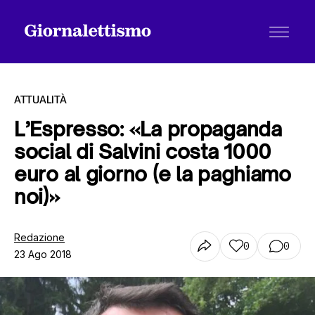
ATTUALITÀ
L’Espresso: «La propaganda
social di Salvini costa 1000
Tutti gli articoli
euro al giorno (e la paghiamo
noi)»
Chi siamo
Redazione
0
0
23 Ago 2018
Contatti