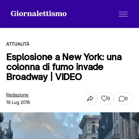
ATTUALITÀ
Esplosione a New York: una
colonna di fumo invade
Tutti gli articoli
Broadway | VIDEO
Chi siamo
Redazione
0
0
19 Lug 2018
Contatti