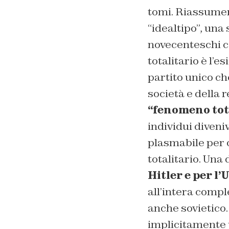
tomi. Riassumen
“idealtipo”, una
novecenteschi
totalitario è l’e
partito unico ch
società e della r
“fenomeno tot
individui diveni
plasmabile per og
totalitario. Una
Hitler e per l’
all’intera comp
anche sovietico.
implicitamente p