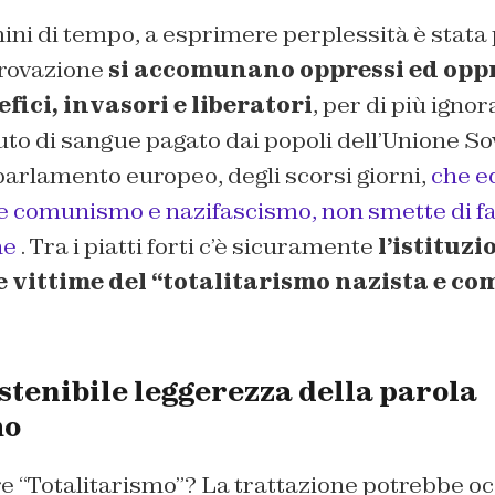
mini di tempo, a esprimere perplessità è stata 
provazione
si accomunano oppressi ed oppr
fici, invasori e liberatori
, per di più igno
to di sangue pagato dai popoli dell’Unione So
parlamento europeo, degli scorsi giorni,
che e
 comunismo e nazifascismo, non smette di fa
he
. Tra i piatti forti c’è sicuramente
l’istituzi
e vittime del “totalitarismo nazista e com
ostenibile leggerezza della parola
mo
e “Totalitarismo”? La trattazione potrebbe oc