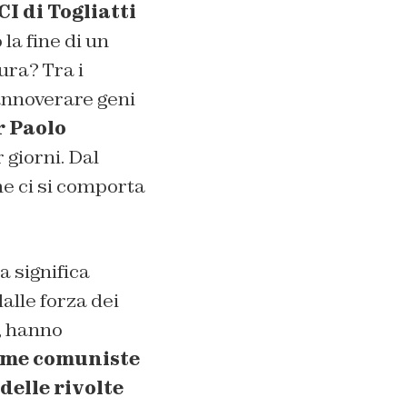
CI di Togliatti
 la fine di un
ura? Tra i
annoverare geni
r Paolo
 giorni. Dal
e ci si comporta
 significa
alle forza dei
, hanno
ime comuniste
delle rivolte