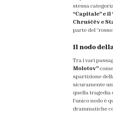
stessa categori
“Capitale” e i
Chruščëv e St
parte del “rosso
Il nodo del
Tra i vari passag
Molotov”
come 
spartizione dell
sicuramente un’
quella tragedia 
l’unico nodo è q
drammatiche con