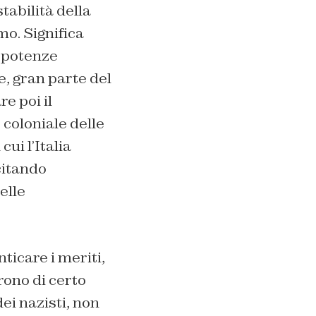
tabilità della
o. Significa
e potenze
e, gran parte del
re poi il
 coloniale delle
ui l’Italia
citando
elle
icare i meriti,
urono di certo
dei nazisti, non