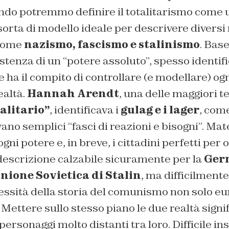
do potremmo definire il totalitarismo come u
 sorta di modello ideale per descrivere diversi
 come
nazismo, fascismo e stalinismo
. Bas
sistenza di un “potere assoluto”, spesso identif
e ha il compito di controllare (e modellare) og
ealtà.
Hannah Arendt
, una delle maggiori t
alitario”
, identificava i
gulag e i lager
, come
vano semplici “fasci di reazioni e bisogni”. Mat
ni potere e, in breve, i cittadini perfetti per
 descrizione calzabile sicuramente per la
Ger
Unione Sovietica di Stalin
, ma difficilment
lessità della storia del comunismo non solo e
 Mettere sullo stesso piano le due realtà sign
ersonaggi molto distanti tra loro. Difficile ins