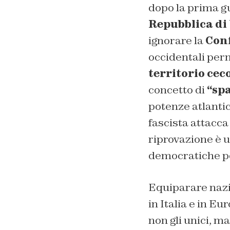
dopo la prima gu
Repubblica d
ignorare la
Conf
occidentali perm
territorio cec
concetto di
“spa
potenze atlanti
fascista attacca
riprovazione è 
democratiche po
Equiparare nazi
in Italia e in Eu
non gli unici, ma