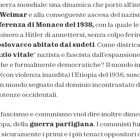
erra mondiale: una dinamica che portò all’ins
i Weimar
e alla conseguente ascesa del nazism
erenza di Monaco del 1938,
con la quale l
isero a Hitler di annettersi, senza colpo ferir
oslovacco abitato dai sudeti
. Come districa
zio vitale
” nazista e fascista dall’espansione
che e formalmente democratiche? Il mondo in c
 (con violenza inaudita) l’Etiopia del 1936, sus
un mondo segnato dal dominio incontrastato d
tenze occidentali.
fascismo e comunismo vuol dire inoltre diment
ropa, della
guerra partigiana
. I comunisti f
 sicuramente i primi e i più tenaci oppositori 