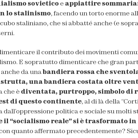
nialismo sovietico
e
appiattire sommaria
 lo stalinismo
, facendo un torto enorme all
incubo staliniano, che si abbatté anche (e sopr
terni.
 dimenticare il contributo dei movimenti comuni
alismo. E sopratutto dimenticare che gran part
e anche da una
bandiera rossa che sventola 
strutta, una bandiera costata oltre vent
sa che è
diventata, purtroppo, simbolo di 
’est di questo continente
, al di là della “Cor
 dall’oppressione politica e sociale su molti s
il “socialismo reale” si è trasformato in
 con quanto affermato precedentemente? Sic