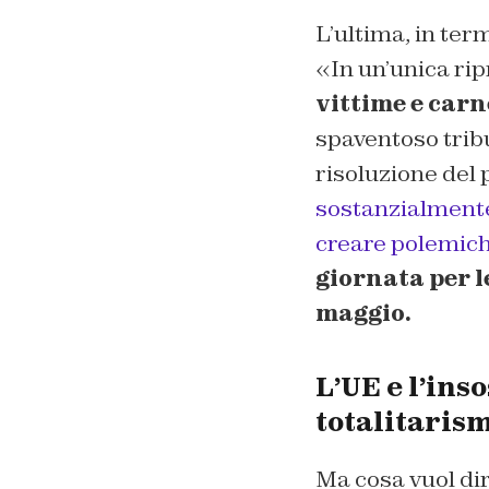
L’ultima, in ter
«In un’unica ri
vittime e carne
spaventoso tribu
risoluzione del 
sostanzialmente
creare polemic
giornata per l
maggio.
L’UE e l’ins
totalitaris
Ma cosa vuol dir