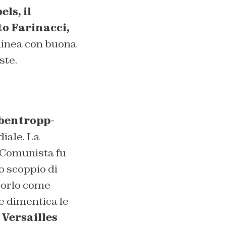
ls, il
to Farinacci,
linea con buona
ste.
ibentropp-
iale. La
a Comunista fu
o scoppio di
 porlo come
e dimentica le
 Versailles