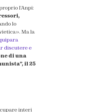
proprio l’Anpi:
essori,
rando lo
vietica». Ma la
quipara
r discutere e
one di una
unista”, il 25
cupare interi