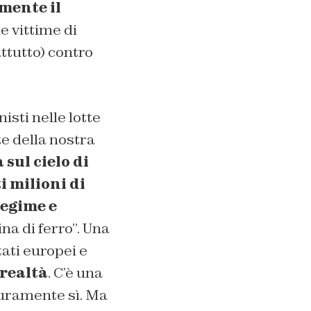
mente il
e vittime di
attutto) contro
sti nelle lotte
e della nostra
sul cielo di
i milioni di
regime e
tina di ferro”. Una
tati europei e
 realtà
. C’è una
uramente sì. Ma