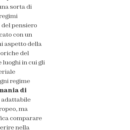
na sorta di
 regimi
e del pensiero
icato con un
ni aspetto della
eoriche del
 luoghi in cui gli
eriale
 ogni regime
mania di
e adattabile
uropeo, ma
ifica comparare
erire nella