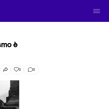
ismo è
0
0