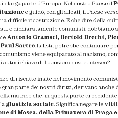
a in larga parte d’Europa. Nel nostro Paese il
P
tituzione
e guidò, con gli alleati, il Paese verso
a difficile ricostruzione. E che dire della cult
sti, e dichiaratamente comunisti, dobbiamo 
ome
Antonio Gramsci, Bertold Brecht, Pie
 Paul Sartre
: la lista potrebbe continuare per
comunismo viene equiparato al nazismo, com
ti autori chiave del pensiero novecentesco?
ze di riscatto insite nel movimento comunista
gran parte dei nostri diritti, derivano anche d
lla matrice che, in questa parte di occidente
 la
giustizia sociale
. Significa negare le
vitt
one di Mosca,
della
Primavera di Praga e 