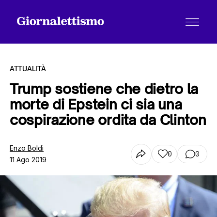
ATTUALITÀ
Trump sostiene che dietro la
morte di Epstein ci sia una
Tutti gli articoli
cospirazione ordita da Clinton
Chi siamo
Enzo Boldi
0
0
11 Ago 2019
Contatti