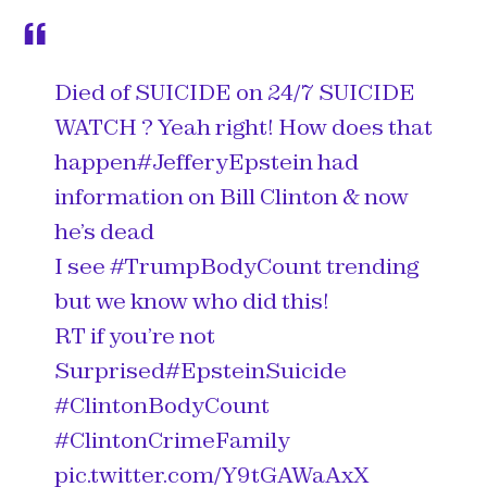
Died of SUICIDE on 24/7 SUICIDE
WATCH ? Yeah right! How does that
happen
#JefferyEpstein
had
information on Bill Clinton & now
he’s dead
I see
#TrumpBodyCount
trending
but we know who did this!
RT if you’re not
Surprised
#EpsteinSuicide
#ClintonBodyCount
#ClintonCrimeFamily
pic.twitter.com/Y9tGAWaAxX