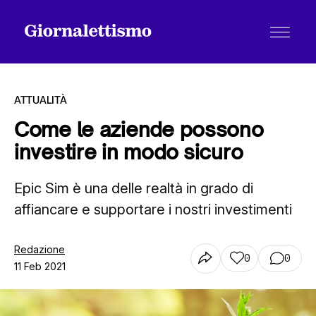
ATTUALITÀ
Come le aziende possono
investire in modo sicuro
Tutti gli articoli
Epic Sim è una delle realtà in grado di
affiancare e supportare i nostri investimenti
Chi siamo
Redazione
0
0
Contatti
11 Feb 2021