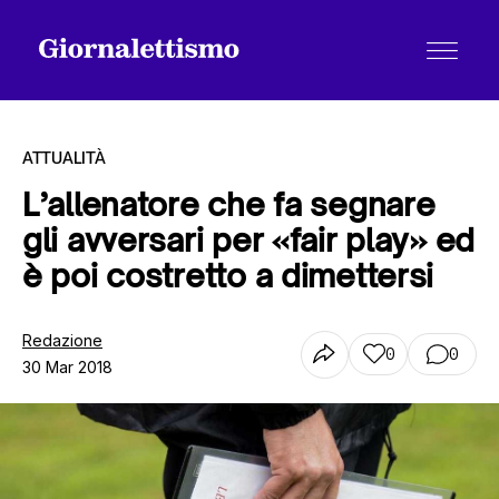
ATTUALITÀ
L’allenatore che fa segnare
gli avversari per «fair play» ed
Tutti gli articoli
è poi costretto a dimettersi
Chi siamo
Redazione
0
0
30 Mar 2018
Contatti