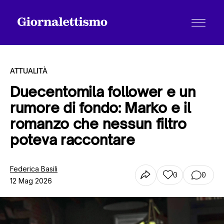
ATTUALITÀ
Duecentomila follower e un
rumore di fondo: Marko e il
Tutti gli articoli
romanzo che nessun filtro
poteva raccontare
Chi siamo
Federica Basili
0
0
12 Mag 2026
Contatti