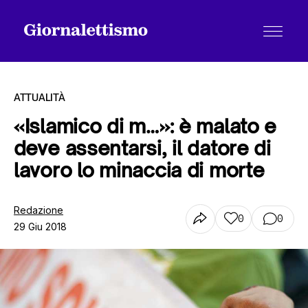
ATTUALITÀ
«Islamico di m…»: è malato e
deve assentarsi, il datore di
Tutti gli articoli
lavoro lo minaccia di morte
Chi siamo
Redazione
0
0
29 Giu 2018
Contatti