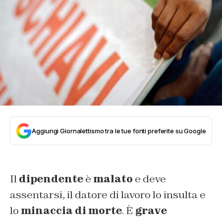
Aggiungi Giornalettismo tra le tue fonti preferite su Google
Il
dipendente
è
malato
e deve
assentarsi, il datore di lavoro lo insulta e
lo
minaccia di morte
. È
grave