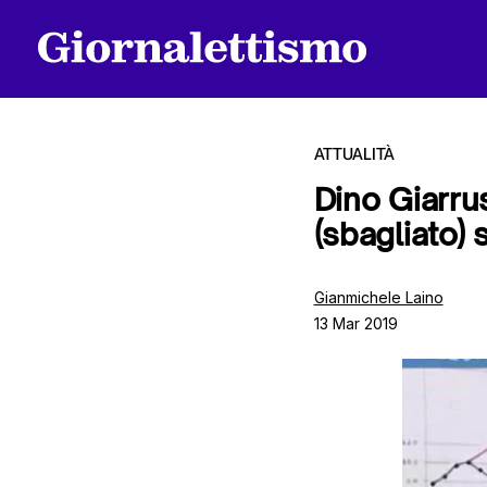
ATTUALITÀ
Dino Giarru
(sbagliato) 
Tutti gli articoli
Gianmichele Laino
13 Mar 2019
Chi siamo
Contatti