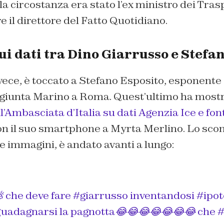
lla circostanza era stato l’ex ministro dei Tra
e il direttore del Fatto Quotidiano.
ui dati tra Dino Giarrusso e Stefa
vece, è toccato a Stefano Esposito, esponente 
 giunta Marino a Roma. Quest’ultimo ha mostr
l’Ambasciata d’Italia su dati Agenzia Ice e font
on il suo smartphone a Myrta Merlino. Lo scon
 immagini, è andato avanti a lungo:
💩 che deve fare
#giarrusso
inventandosi
#ipot
 guadagnarsi la pagnotta😂😂😂😂😂😂😂 che
#