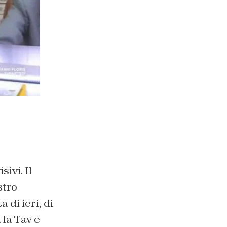
ivi. Il
stro
 di ieri, di
 la Tav e