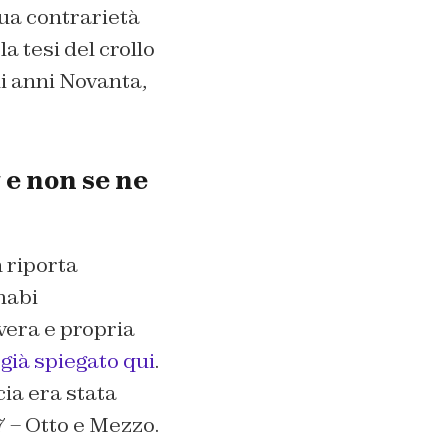
sua contrarietà
a tesi del crollo
li anni Novanta,
 e non se ne
n riporta
mabi
vera e propria
o
già spiegato qui
.
cia era stata
7 – Otto e Mezzo.