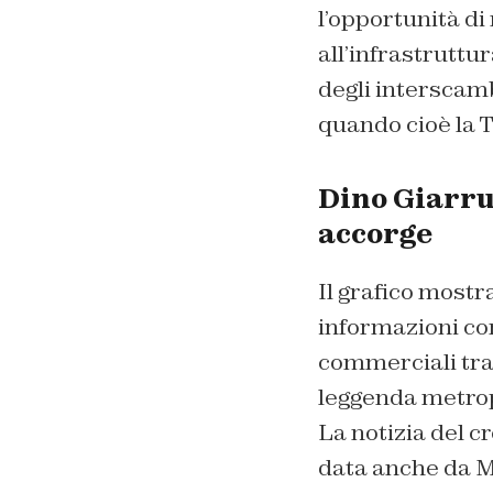
l’opportunità di
all’infrastruttu
degli interscamb
quando cioè la T
Dino Giarrus
accorge
Il grafico mostr
informazioni co
commerciali tra 
leggenda metrop
La notizia del c
data anche da Ma