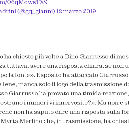
.com/06qMdwsTX9
adrini (@gq_gianni)
12 marzo 2019
 ha chiesto più volte a Dino Giarrusso di most
nza tuttavia avere una risposta chiara, se non u
po la fonte». Esposito ha attaccato Giarrusso:
le Iene, manca solo il logo della trasmissione d
sso Giarrusso ha provato una timida reazione,
ostrano i numeri vi innervosite?». Ma non è s
rché non ha saputo dare una risposta sulla 
 Myrta Merlino che, in trasmissione, ha chiest