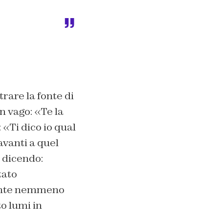
rare la fonte di
n vago: «Te la
 «Ti dico io qual
avanti a quel
 dicendo:
tato
fonte nemmeno
o lumi in