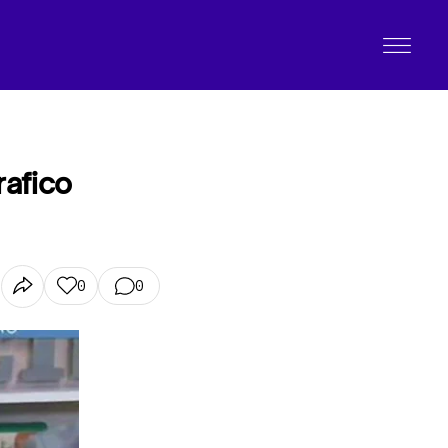
rafico
0
0