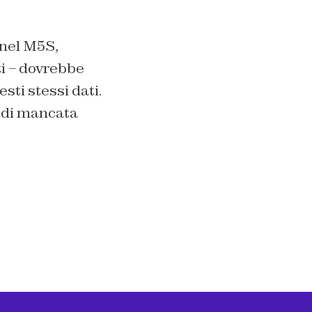
 nel M5S,
i – dovrebbe
sti stessi dati.
 di mancata